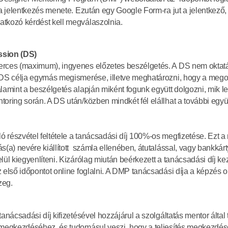
 a jelentkezés menete. Ezután egy Google Form-ra jut a jelentkező, 
tkozó kérdést kell megválaszolnia.
ssion (DS)
rces (maximum), ingyenes előzetes beszélgetés. A DS nem oktatá
 DS célja egymás megismerése, illetve meghatározni, hogy a megos
lamint a beszélgetés alapján miként fogunk együtt dolgozni, mik le
toring során. A DS után/közben mindkét fél elállhat a további egy
 részvétel feltétele a tanácsadási díj 100%-os megfizetése. Ezt a m
s(a) nevére kiállított  számla ellenében, átutalással, vagy bankkárty
lül kiegyenlíteni. Kizárólag miután beérkezett a tanácsadási díj ke
 első időpontot online foglalni. A DMP tanácsadási díja a képzés o
zeg. 
tanácsadási díj kifizetésével hozzájárul a szolgáltatás mentor által t
 megkezdéséhez, és tudomásul veszi, hogy a teljesítés megkezdésé