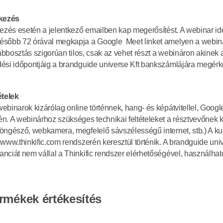
tkezés
kezés esetén a jelentkező emailben kap megerősítést. A webinar idő
sőbb 72 órával megkapja a Google  Meet linket amelyen a webinar
vábbosztás szigorúan tilos, csak az vehet részt a webináron akinek a 
ési időpontjáig a brandguide universe Kft bankszámlájára megérk
ételek
ebinarok kizárólag online történnek, hang- és képátvitellel, Googl
n. A webinárhoz szükséges technikai feltételeket a résztvevőnek kel
öngésző, webkamera, megfelelő sávszélességű internet, stb.) A ku
www.thinkific.com rendszerén keresztül történik. A brandguide unive
nciát nem vállal a Thinkific rendszer elérhetőségével, használhat
ermékek értékesítés