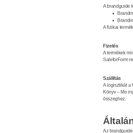
A brandguide k
Brandin
Brandin
A fizikai termé
Fizetés
A termékek mind
SaleforForm re
Szállítás
A logisztikát a
Könyv – Mo ing
összeghez.
Általá
Az brandguide.