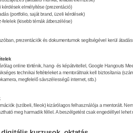
i kérdések elmélyítése (prezentáció)
dás (portfolio, saját brand, üzeli kérdések)
-felelek (kisebb témák átbeszélése)
szóban, prezentációk és dokumentumok segítségével kerül átadásr
ételek
ólag online történik, hang- és képátvitellel, Google Hangouts Mee
éges technikai feltételeket a mentoráltnak kell biztosítania (szám
amera, megfelelő sávszélességű internet, stb.)
k
rmációk (szóbeli, fileok) kizárólagos felhasználója a mentorált. Ne
ztható meg harmadik féllel. A beszélgetést csak engedéllyel lehet r
digitális kurzusok, oktatás