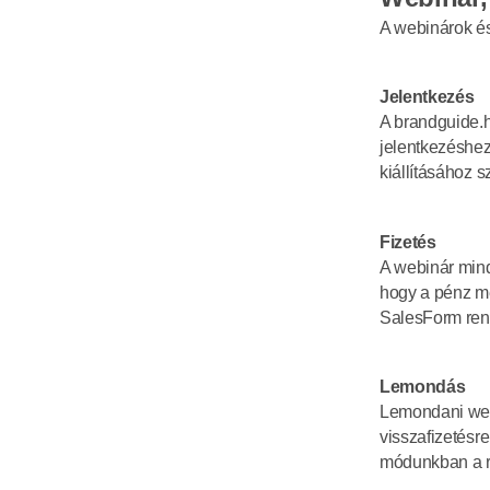
A webinárok és
Jelentkezés
A brandguide.hu
jelentkezéshe
kiállításához 
Fizetés
A webinár mind
hogy a pénz me
SalesForm rend
Lemondás
Lemondani webi
visszafizetésre
módunkban a rés