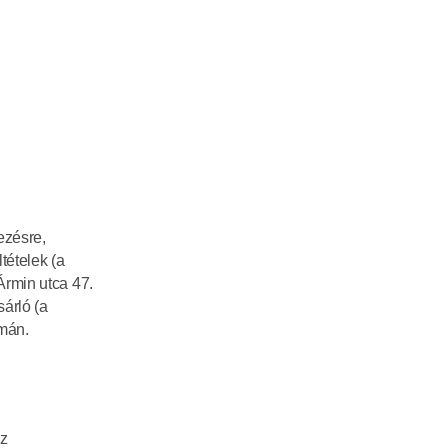
zésre, 
ételek (a 
rmin utca 47. 
árló (a 
mán. 
z 