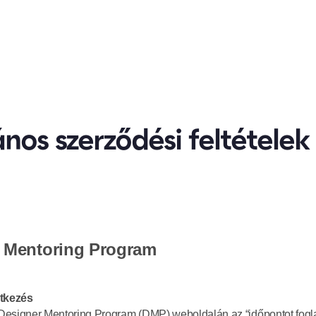
ános szerződési feltételek
 Mentoring Program
ntkezés
esigner Mentoring Program (DMP) weboldalán az “időpontot fogla