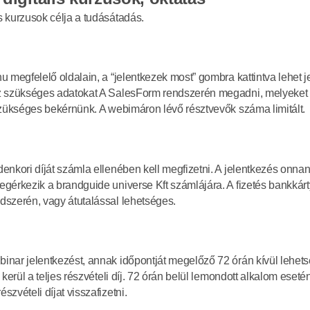
 kurzusok célja a tudásátadás. 
 megfelelő oldalain, a “jelentkezek most” gombra kattintva lehet je
z szükséges adatokat A SalesForm rendszerén megadni, melyeket 
szükséges bekérnünk. A webimáron lévő résztvevők száma limitált.
enkori díját számla ellenében kell megfizetni. A jelentkezés onnant
gérkezik a brandguide universe Kft számlájára. A fizetés bankkárty
szerén, vagy átutalással lehetséges.
nar jelentkezést, annak időpontját megelőző 72 órán kívül lehets
 kerül a teljes részvételi díj. 72 órán belül lemondott alkalom esetén
zvételi díjat visszafizetni.