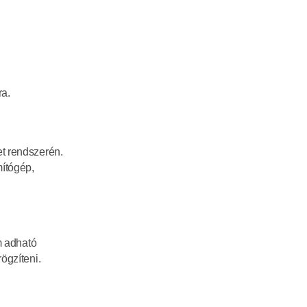
a. 
t rendszerén. 
ítógép, 
m adható 
ögzíteni.