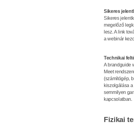
Sikeres jelen
Sikeres jelent
megelőző legké
lesz. A link to
a webinár kezd
Technikai felt
A brandguide w
Meet rendszeré
(számítógép, b
kiszolgálása a 
semmilyen gara
kapcsolatban.
Fizikai t