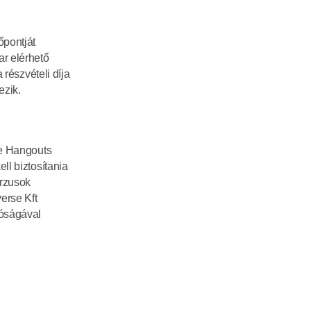
pontját 
 elérhető 
részvételi díja 
ezik.
e Hangouts 
l biztosítania 
rzusok 
rse Kft 
óságával 