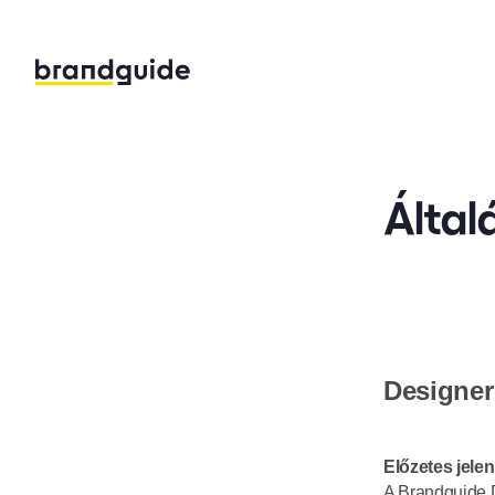
Által
Designer
Előzetes jele
A Brandguide D