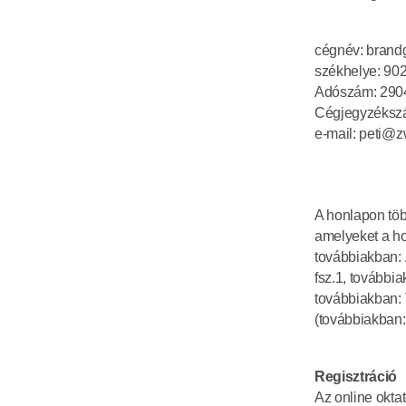
cégnév: brandg
székhelye: 902
Adószám: 290
Cégjegyzéksz
e-mail: peti@z
A honlapon töb
amelyeket a ho
továbbiakban: 
fsz.1, továbbia
továbbiakban: V
(továbbiakban: 
Regisztráció
Az online oktat