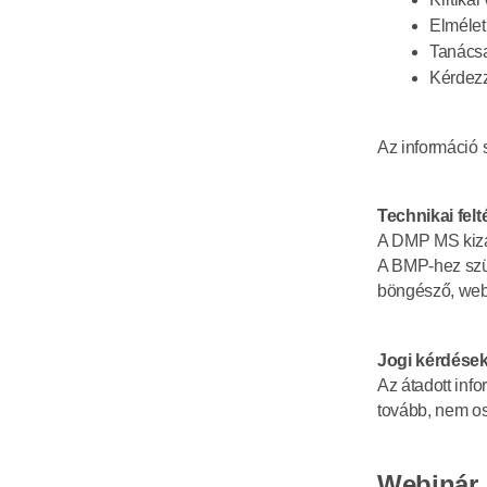
Elmélet
Tanácsa
Kérdezz
Az információ 
Technikai felt
A DMP MS kizár
A BMP-hez szüks
böngésző, webk
Jogi kérdése
Az átadott info
tovább, nem os
Webinár, 