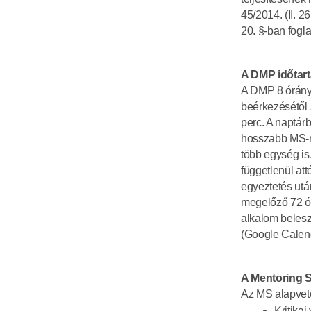
45/2014. (II. 2
20. §-ban foglal
A DMP időtar
A DMP 8 órányi 
beérkezésétől 
perc. A naptár
hosszabb MS-re
több egység is
függetlenül att
egyeztetés után
megelőző 72 ór
alkalom belesz
(Google Calenda
A Mentoring 
Az MS alapvető
Kritika