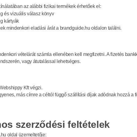
ínálatában az alábbi fizikai termékek érhetőek el:
g és vizuális válasz könyv
g kártyák
kek mindenkori eladási árát a brandguide.hu oldalon találni.
enkori vételárát számla ellenében kell megfizetni. A fizetés bankk
ndszerén, vagy átutalással lehetséges.
 Webshippy Kft végzi.
yenes, más címre a céltól függő szállítási díjak adódnak hozzá a f
nos szerződési feltételek
hu oldal üzemeltetője: