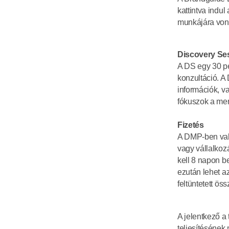
kattintva indul
munkájára vona
Discovery Se
A DS egy 30 pe
konzultáció. A
információk, va
fókuszok a men
Fizetés
A DMP-ben való
vagy vállalkozá
kell 8 napon be
ezután lehet az
feltüntetett öss
A jelentkező a 
teljesítésének