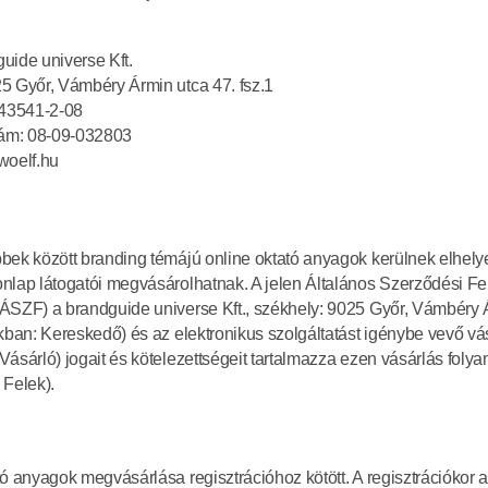
uide universe Kft.
5 Győr, Vámbéry Ármin utca 47. fsz.1
43541-2-08
ám: 08-09-032803
woelf.hu
bek között branding témájú online oktató anyagok kerülnek elhelye
nlap látogatói megvásárolhatnak. A jelen Általános Szerződési Felt
ÁSZF) a brandguide universe Kft., székhely: 9025 Győr, Vámbéry Á
kban: Kereskedő) és az elektronikus szolgáltatást igénybe vevő vás
ásárló) jogait és kötelezettségeit tartalmazza ezen vásárlás folya
Felek). 
ó anyagok megvásárlása regisztrációhoz kötött. A regisztrációkor a