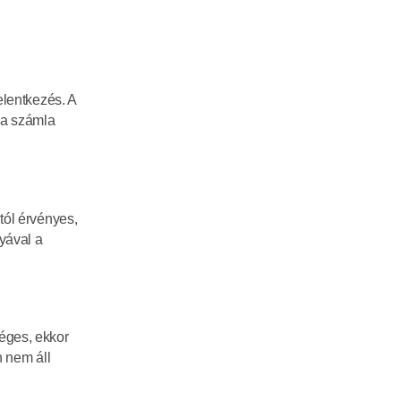
lentkezés. A 
a számla 
ól érvényes, 
ával a 
éges, ekkor 
 nem áll 