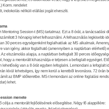
6.) Korm. rendelet
t, indokolás nélküli elállási jogát elveszíti.
tama
Mentoring Session-t (MS) tartalmaz. Ezt a 8 órát, a tanácsadási díj
számított 3 hónapig lehet felhasználni. A felhasználás legkisebb i
ban 30 perces egységenként foglalhatóak az MS alkalmak. Amenny
 van igény, akkor foglalható (amennyiben a naptárban elérhető) 
. Az elszámolás alapja, a naptárban befoglalt 30 perces időegység
ól, hogy a mentorált kihasználja-e teljesen a befoglalt egységet. Elő
 lehetőség van a 8 órát egyben lefoglalni. Lemondani a lefoglalt id
án kívül lehetséges, így nem kerül a keretből levonásra. 72 órán be
ámít az BMP időkeretbe. MS-t lemondani az online foglalási rends
r) lehet.  
Session menete
 célja a mentorált fejlődésének elősegítése. Négy fő alappillére:
i visszajelzés (aktuális munka, feladat elemzése)